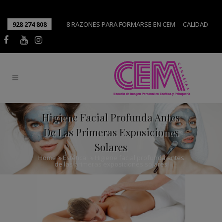
928 274 808
8 RAZONES PARA FORMARSE EN CEM
CALIDAD
Higiene Facial Profunda Antes
De Las Primeras Exposiciones
Solares
Home
>
Estética
>
Higiene facial profunda antes
de las primeras exposiciones solares