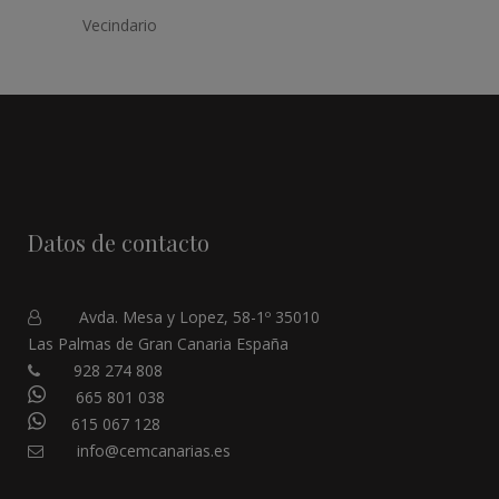
Vecindario
Datos de contacto
Avda. Mesa y Lopez, 58-1º 35010
Las Palmas de Gran Canaria España
928 274 808
665 801 038
615 067 128
info@cemcanarias.es