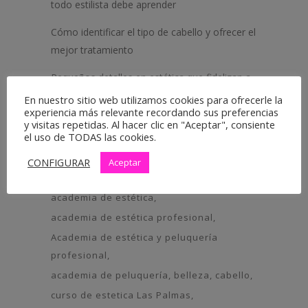
todo estilista debe aprender
Cómo identificar el tipo de cabello y ofrecer el
mejor tratamiento
Pequeños detalles en estética que fidelizan a
tus futuros clientes
En nuestro sitio web utilizamos cookies para ofrecerle la
experiencia más relevante recordando sus preferencias
y visitas repetidas. Al hacer clic en "Aceptar", consiente
el uso de TODAS las cookies.
Tags
CONFIGURAR
Aceptar
academia de barbería
academia de estética
academia de estética profesional
Academia de estética y peluquería
profesional
academia de peluquería
belleza
cabello
curso de estetica Las Palmas