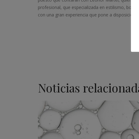
profesional, que especializada en estilismo, body p
con una gran experiencia que pone a disposición 
Noticias relacionad