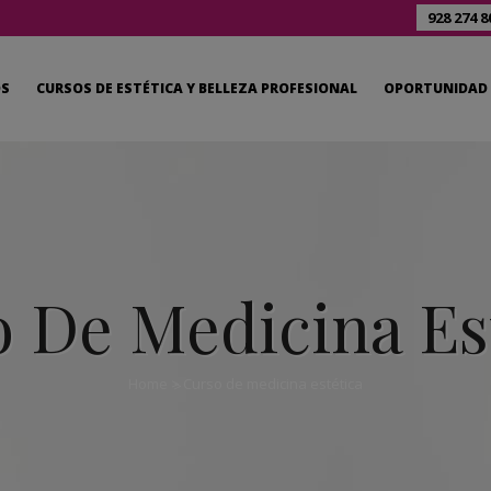
928 274 8
OS
CURSOS DE ESTÉTICA Y BELLEZA PROFESIONAL
OPORTUNIDAD 
 De Medicina Es
Home
>
Curso de medicina estética