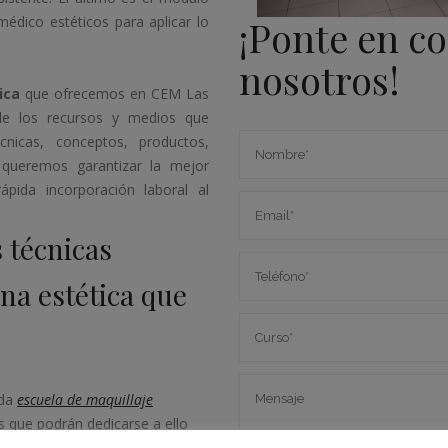
¡Ponte en c
médico estéticos para aplicar lo
nosotros!
ica
que ofrecemos en CEM Las
de los recursos y medios que
nicas, conceptos, productos,
e queremos garantizar la mejor
pida incorporación laboral al
 técnicas
na estética que
ida
escuela de maquillaje
 que podrán dedicarse a ello
arte este curso de maquillaje