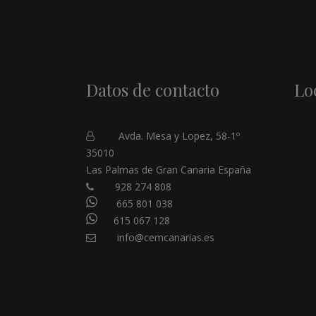
Datos de contacto
Lo
Avda. Mesa y Lopez, 58-1º
35010
Las Palmas de Gran Canaria España
928 274 808
665 801 038
615 067 128
info@cemcanarias.es