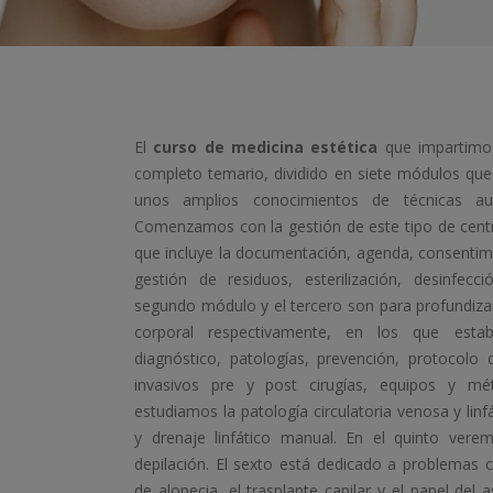
El
curso de medicina estética
que impartimo
completo temario, dividido en siete módulos qu
unos amplios conocimientos de técnicas auxi
Comenzamos con la gestión de este tipo de centr
que incluye la documentación, agenda, consentimi
gestión de residuos, esterilización, desinfec
segundo módulo y el tercero son para profundizar 
corporal respectivamente, en los que est
diagnóstico, patologías, prevención, protocolo
invasivos pre y post cirugías, equipos y mé
estudiamos la patología circulatoria venosa y lin
y drenaje linfático manual. En el quinto vere
depilación. El sexto está dedicado a problemas c
de alopecia, el trasplante capilar y el papel del 