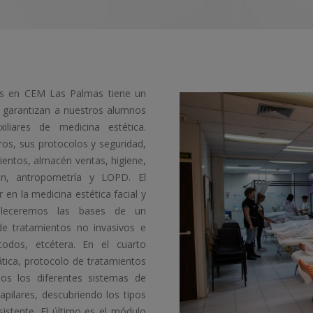
s en CEM Las Palmas tiene un
e garantizan a nuestros alumnos
liares de medicina estética.
os, sus protocolos y seguridad,
entos, almacén ventas, higiene,
ción, antropometría y LOPD. El
en la medicina estética facial y
ableceremos las bases de un
 de tratamientos no invasivos e
todos, etcétera. En el cuarto
fática, protocolo de tratamientos
mos los diferentes sistemas de
apilares, descubriendo los tipos
asistente. El último es el módulo