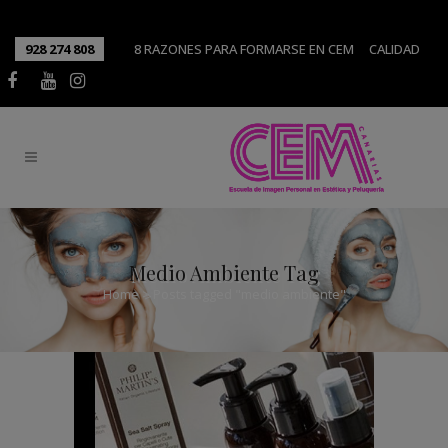
928 274 808
8 RAZONES PARA FORMARSE EN CEM
CALIDAD
Medio Ambiente Tag
Home
>
Posts tagged "medio ambiente"
Cómo elegir un tinte