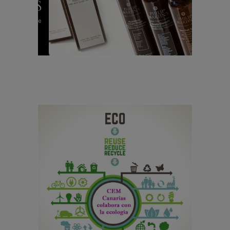
orgánico y natural
para un pelo perfecto
PELUQUERÍA
SIN CATEGORÍA
Trucos para respetar
la naturaleza en las
peluquerías