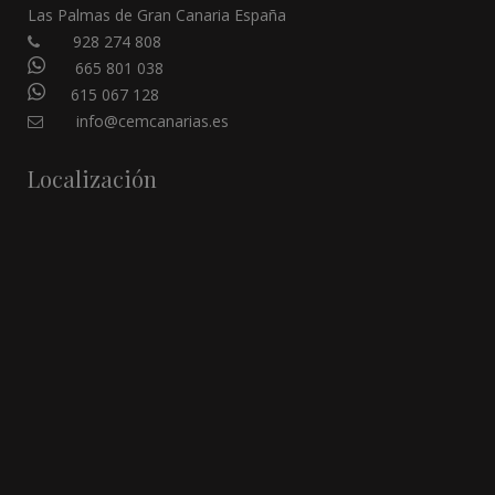
Las Palmas de Gran Canaria España
928 274 808
665 801 038
615 067 128
info@cemcanarias.es
Localización