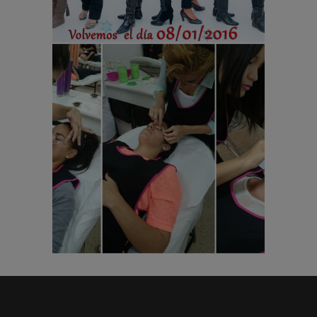
SIN CATEGORÍA
Alumnos practicando
en las clases de
peluquería y estética
PELUQUERÍA
SIN CATEGORÍA