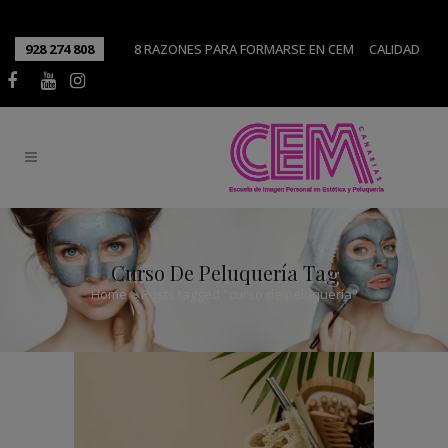
928 274 808
8 RAZONES PARA FORMARSE EN CEM
CALIDAD
Curso De Peluquería Tag
Home
>
Posts tagged "curso de peluquería"
Tendencias en