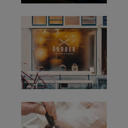
PELUQUERÍA
SIN CATEGORÍA
Cómo crear tu marca
personal con un
negocio de estética
ESTÉTICA
Descubre la