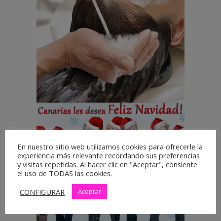
importancia del
masaje capilar y sus
beneficios
PELUQUERÍA
SIN CATEGORÍA
CEM Canarias te
En nuestro sitio web utilizamos cookies para ofrecerle la
experiencia más relevante recordando sus preferencias
desea… ¡Feliz
y visitas repetidas. Al hacer clic en "Aceptar", consiente
el uso de TODAS las cookies.
Navidad y Feliz Año
Nuevo!
CONFIGURAR
Aceptar