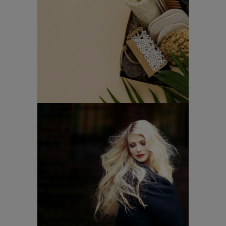
cuidado capilar
sostenible
CURSOS
PELUQUERÍA
Tendencias en
peluquería 2018