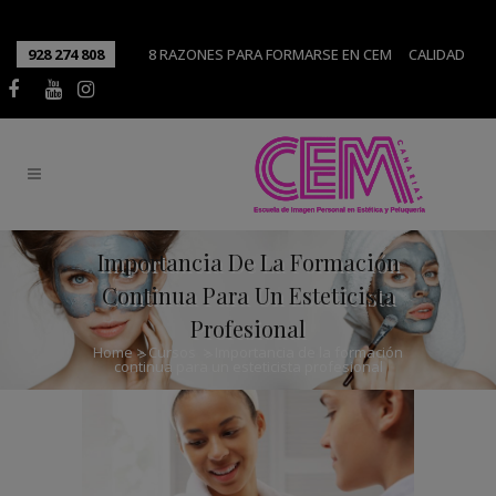
928 274 808
8 RAZONES PARA FORMARSE EN CEM
CALIDAD
Importancia De La Formación
Continua Para Un Esteticista
Profesional
Home
>
Cursos
>
Importancia de la formación
continua para un esteticista profesional