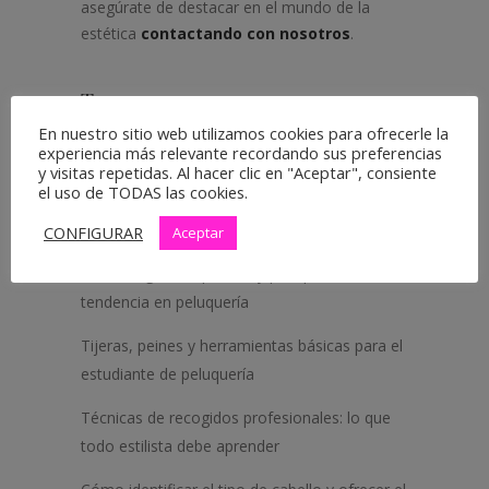
asegúrate de destacar en el mundo de la
estética
contactando con nosotros
.
Tags:
cursos de estética integral y
En nuestro sitio web utilizamos cookies para ofrecerle la
maquillaje
experiencia más relevante recordando sus preferencias
y visitas repetidas. Al hacer clic en "Aceptar", consiente
el uso de TODAS las cookies.
Entradas recientes
CONFIGURAR
Aceptar
Tintes veganos: qué son y por qué son
tendencia en peluquería
Tijeras, peines y herramientas básicas para el
estudiante de peluquería
Técnicas de recogidos profesionales: lo que
todo estilista debe aprender