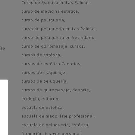
Curso de Estética en Las Palmas
curso de medicina estética
curso de peluquería
curso de peluquería en Las Palmas
curso de peluquería en Vecindario
curso de quiromasaje
cursos
 te
cursos de estética
cursos de estética Canarias
cursos de maquillaje
cursos de peluquería
cursos de quiromasaje
deporte
ecología
entorno
es
escuela de estetica
escuela de maquillaje profesional
escuela de peluquería
estética
formación
imagen personal