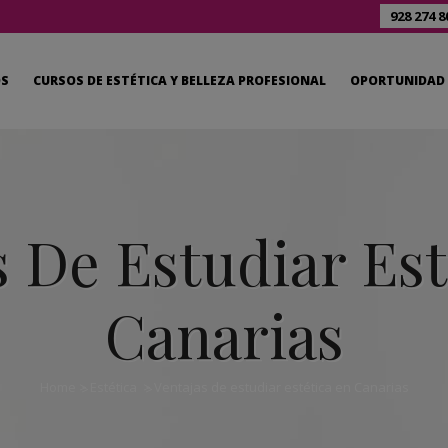
928 274 8
OS
CURSOS DE ESTÉTICA Y BELLEZA PROFESIONAL
OPORTUNIDAD 
s De Estudiar Est
Canarias
Home
>
Estética
>
Ventajas de estudiar estética en Canarias