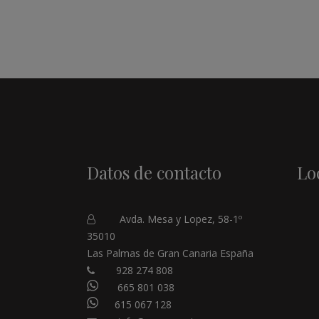
Datos de contacto
Lo
Avda. Mesa y Lopez, 58-1º
35010
Las Palmas de Gran Canaria España
928 274 808
665 801 038
615 067 128