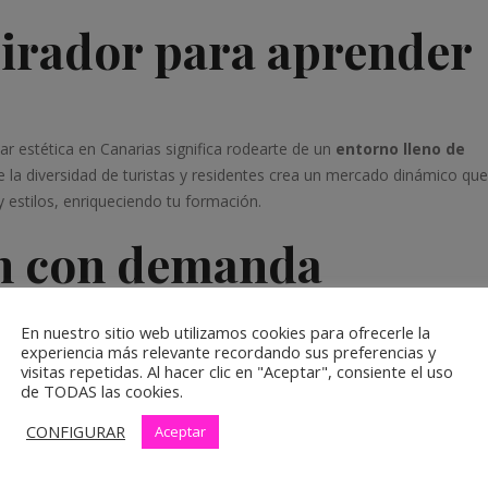
irador para aprender
 estética en Canarias significa rodearte de un
entorno lleno de
e la diversidad de turistas y residentes crea un mercado dinámico que
y estilos, enriqueciendo tu formación.
ón con demanda
sector
En nuestro sitio web utilizamos cookies para ofrecerle la
experiencia más relevante recordando sus preferencias y
ante crecimiento debido al turismo y a la importancia que los resident
visitas repetidas. Al hacer clic en "Aceptar", consiente el uso
ás oportunidades laborales
que te permitirán aplicar tus
de TODAS las cookies.
CONFIGURAR
Aceptar
al y profesional en la