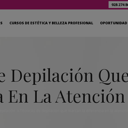
928 274 8
OS
CURSOS DE ESTÉTICA Y BELLEZA PROFESIONAL
OPORTUNIDAD 
e Depilación Qu
a En La Atención 
epilación
>
Técnicas de depilación que marcan la diferencia en la atención