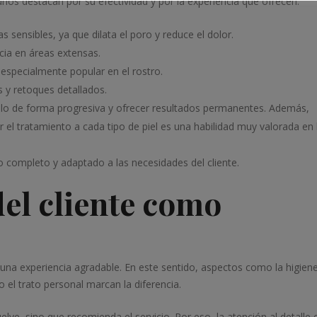
unos destacan por su efectividad y por la experiencia que ofrecen:
s sensibles, ya que dilata el poro y reduce el dolor.
acia en áreas extensas.
, especialmente popular en el rostro.
 y retoques detallados.
ello de forma progresiva y ofrecer resultados permanentes. Además,
r el tratamiento a cada tipo de piel es una habilidad muy valorada en 
o completo y adaptado a las necesidades del cliente.
del cliente como
r una experiencia agradable. En este sentido, aspectos como la higiene
o el trato personal marcan la diferencia.
lve, sino que recomienda el servicio. Por eso, la atención al detalle 