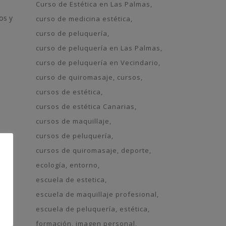
Curso de Estética en Las Palmas
os y
curso de medicina estética
curso de peluquería
curso de peluquería en Las Palmas
curso de peluquería en Vecindario
curso de quiromasaje
cursos
cursos de estética
cursos de estética Canarias
cursos de maquillaje
.
cursos de peluquería
cursos de quiromasaje
deporte
n en
ecología
entorno
escuela de estetica
escuela de maquillaje profesional
escuela de peluquería
estética
formación
imagen personal