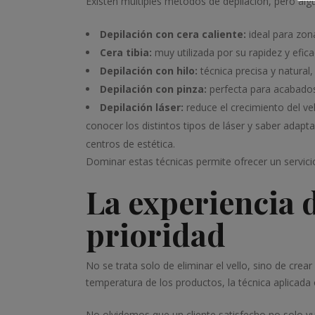
Existen múltiples métodos de depilación, pero alg
Depilación con cera caliente:
ideal para zona
Cera tibia:
muy utilizada por su rapidez y efic
Depilación con hilo:
técnica precisa y natural
Depilación con pinza:
perfecta para acabados
Depilación láser:
reduce el crecimiento del v
conocer los distintos tipos de láser y saber adapta
centros de estética.
Dominar estas técnicas permite ofrecer un servici
La experiencia 
prioridad
No se trata solo de eliminar el vello, sino de crea
temperatura de los productos, la técnica aplicada 
No olvidemos que un cliente satisfecho no solo vue