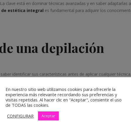
 La clave está en dominar técnicas avanzadas y en saber adaptarlas a
de estética integral
es fundamental para adquirir los conocimient
de una depilación
aber identificar sus características antes de aplicar cualquier técnica
posibles afecciones cutáneas influyen directamente en el resultado.
En nuestro sitio web utilizamos cookies para ofrecerle la
experiencia más relevante recordando sus preferencias y
acia del tratamiento, sino que también genera confianza y fidelizació
visitas repetidas. Al hacer clic en "Aceptar", consiente el uso
de TODAS las cookies.
ilación más valoradas
CONFIGURAR
Aceptar