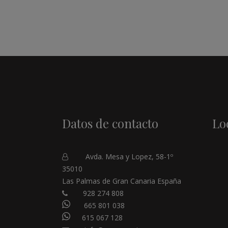
Datos de contacto
Lo
Avda. Mesa y Lopez, 58-1º
35010
Las Palmas de Gran Canaria España
928 274 808
665 801 038
615 067 128