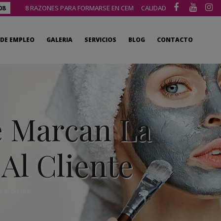
08
8 RAZONES PARA FORMARSE EN CEM
CALIDAD
DE EMPLEO
GALERIA
SERVICIOS
BLOG
CONTACTO
e Marcan La
Al Cliente
 al cliente