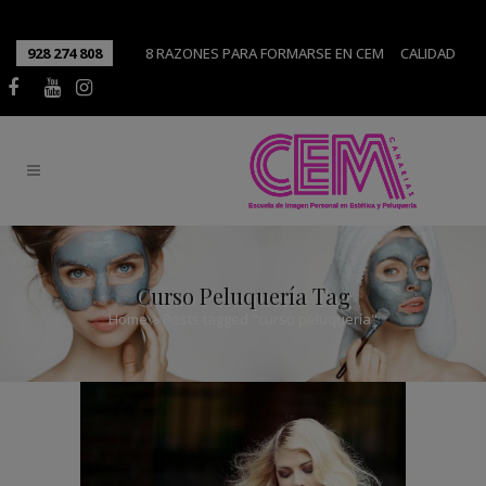
928 274 808
8 RAZONES PARA FORMARSE EN CEM
CALIDAD
Curso Peluquería Tag
Home
>
Posts tagged "curso peluquería"
Tendencias en