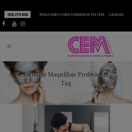
928 274 808
8 RAZONES PARA FORMARSE EN CEM
CALIDAD
Estudiar Maquillaje Profesional
Tag
Home
>
Posts tagged "Estudiar maquillaje
profesional"
Consejos para